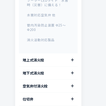
ソーラーLEDライト 水害
時（災害）に備える！
水害対応空気弁 他
管内汚染防止装置 Φ25～
Φ200
消火活動対応製品
地上式消火栓
ES型 ステンレス製地上式
地下式消火栓
消火栓
LLE型 地下式単口消火栓
空気弁付消火栓
ES型 地上式消火栓双口
Φ100
LLE-Mi型 地下式単口消火
BW型 多排空気弁付地下式
仕切弁
栓
消火栓