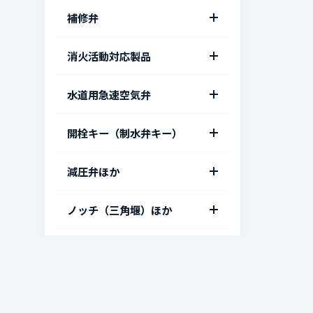
JWWA B 103-2000 地下
埋設仕切弁用トルクリミッ
補修弁
LLW型 空気弁付地下式消火
式消火栓（単口）
ター（T字形開栓キー取付
栓
用）
JWWA B 126 ボール式キャ
消火活動対応製品
JWWA B 103-2000 地下式
MC型 空気弁内蔵地下式消
ップ補修弁 Φ75 x 150H
消火栓（双口）
水道用ソフトシール仕切弁
火栓
CHR給水ヘッダー Φ25～
水道用急速空気弁
異径ボール式補修弁 Φ75 x
JWWA B 135 ボール式消火
コロナル型仕切弁
Φ65
HC型 空気弁内蔵消火栓
Φ100 x 150
栓
WMC 汚水流入防止ユニッ
開栓キー（制水弁キー）
JWWA B 122 水道用仕切
CH 移動式消火栓（訓練
WMC型 空気弁付消火栓
ボール式レバー補修弁 Φ75
JWWA B 103-1991 水道用
ト付急速空気弁
弁
用）
（汚水流入防止ユニット
x 200H
地下式消火栓
付）
CHI キャップ式継足しキー
減圧弁ほか
MASH 水道用急速空気弁
RCRリクライニング仕切弁
引上げ式スタンドパイプ
（開閉表示キャップ） 75L
JWWAB B 126 ボール式補
EM2型 Φ50 洗浄栓（地下
Φ25
DF型 給水栓付急速空気弁
修弁 Φ100 x 200H
式消火栓）
（旧）JIS B 2062 水道用仕
FP 小流量対応型減圧弁
ノッチ（三角堰）ほか
DC型 手動開閉台 オールス
MASH 水道用急速空気弁
切弁
SCS13製Φ50～Φ100 FCD
ARF 修傾継手（フランジ角
テンレス製（内ねじ式・外
JWWA B 126 ボール式キャ
CH 開閉表示盤（地下式消
Φ75
製Φ150～Φ400
度補正 最大 0～8°）Φ75～
ねじ式）
ップ補修弁 Φ100 x 200H
火栓取付用）
ノッチ（三角堰）
GX受口用カバー
Φ150
大阪営業所
MASH フランジ一体型 急速
伸縮管 スッポンジョイント
FCH FCD製 仕切弁（制水
ボール式補修弁 Φ150x
CH 屋外ホース格納箱（ス
大阪市北区天神橋2丁目北1番
空気弁 Φ25
通風塔 100A～300A
伸縮可とう継手 FCD/SUS
NS受口用カバー
弁）継足しキー 200L～
280H
テンレス製）
21号
Φ50～Φ300
1000L
ARH 急速空気弁 JWWA B
着脱式 丸ハンドル