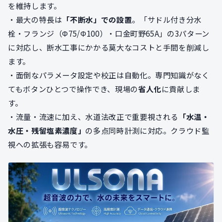
を維持します。
・最大の特長は
「不断水」での設置
。「サドル付き分水
栓・フランジ（Φ75/Φ100）・口金町野65A」の3パターン
に対応し、断水工事にかかる莫大なコストと手間を削減し
ます。
・面倒なパラメータ設定や校正は自動化。専門知識がなく
てもボタンひとつで操作でき、現場の
省人化
に貢献しま
す。
・流量・流速に加え、水道法改正で重要視される
「水温・
水圧・残留塩素濃度」
の多点同時計測に対応。クラウド監
視への拡張も容易です。