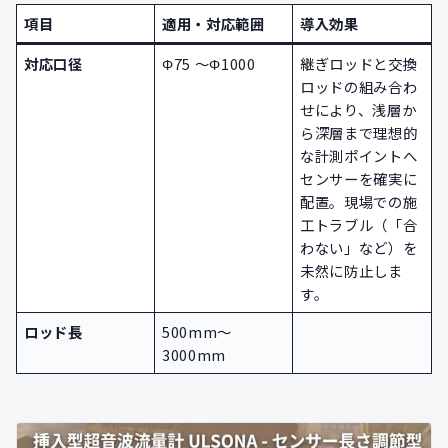
項目
適用・対応範囲
導入効果
対応口径
Φ75 ～Φ1000
継ぎロッドと交換
ロッドの組み合わ
せにより、浅層か
ら深層まで理想的
な計測ポイントへ
センサーを確実に
配置。現場での施
工トラブル（「合
わない」など）を
未然に防止しま
す。
ロッド長
500mm～
3000mm