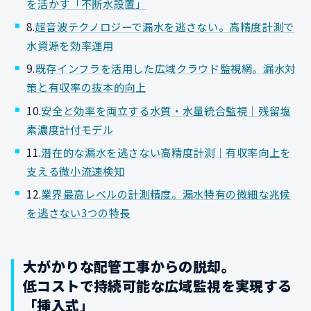
を活かす「不断水設置」
8.
超音波テクノロジーで漏水を逃さない。高精度計測で
水資源を効率運用
9.
既存インフラを活用した広域クラウド監視網。漏水対
策と有収率の抜本的向上
10.
安全と効率を両立する水質・水量統合監視｜残留塩
素濃度計付モデル
11.
潜在的な漏水を逃さない高精度計測｜有収率向上を
支える微小流速検知
12.
業界最高レベルの計測精度。漏水特有の微細な兆候
を逃さない3つの特長
大がかりな配管工事からの脱却。
低コストで持続可能な広域監視を実現する
「挿入式」