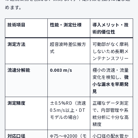
めます。
技術項目
性能・測定仕様
導入メリット・技
術的優位性
測定方法
超音波時差伝搬方
可動部がなく摩耗
式
しないため長期メ
ンテナンスフリー
流速分解能
0.003 m/s
極小の流速・流量
変化を検知し、
微
小な漏水を早期発
見
測定精度
±0.5%RD（流速
正確なデータ測定
0.5m/s以上・DT
で、内部管理や系
モデルの場合）
統分析に十分な高
精度
対応口径
Φ75～Φ2000（モ
小口径の配水管か