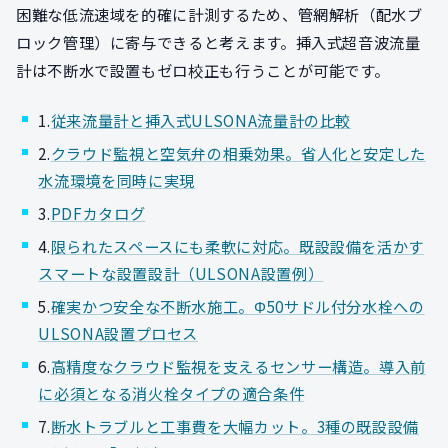
困難な低流速域を的確に計測するため、管網解析（配水ブ
ロック管理）に寄与できると考えます。挿入式超音波流量
計は不断水で設置もゼロ校正も行うことが可能です。
1.
従来流量計と挿入式ULSONA流量計の比較
2.
クラウド監視と空気弁の相乗効果。省人化と安定した
水流環境を同時に実現
3.
PDFカタログ
4.
限られたスペースにも柔軟に対応。既設設備を活かす
スマートな設置設計（ULSONA設置例）
5.
確実かつ安全な不断水施工。Φ50サドル付分水栓への
ULSONA設置プロセス
6.
高精度なクラウド監視を支えるセンサー構造。導入前
に必須となる消火栓タイプの適合条件
7.
断水トラブルと工事費を大幅カット。3種の既設設備