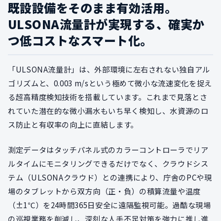
既設設備をそのまま有効活用。
ULSONA流量計が実現する、確実か
つ低コストなスマート化。
「ULSONA流量計」は、外部環境に左右されない独自アル
ゴリズムと、0.003 m/sという極めて微小な流速変化を捉え
る超高精度検知技術を搭載しています。これまで見落とさ
れていた潜在的な微小漏水もいち早く検知し、水資源のロ
ス防止と有収率の向上に直結します。
測定データはタッチパネル式のカラーコントローラでリア
ルタイムにモニタリングできるだけでなく、クラウドシス
テム（ULSONAクラウド）との連携により、庁舎のPCや現
場のタブレットから双方向（正・負）の積算流量や温度
（±1℃）を24時間365日安全に遠隔監視可能。過酷な現場
の巡視業務を削減し、深刻な人手不足対策を強力に推し進