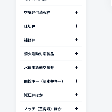
消火栓
LLE型 地下式単口消火栓
空気弁付消火栓
ES型 地上式消火栓双口
Φ100
LLE-Mi型 地下式単口消火
BW型 多排空気弁付地下式
仕切弁
栓
消火栓
JWWA B 103-2000 地下
埋設仕切弁用トルクリミッ
補修弁
LLW型 空気弁付地下式消火
式消火栓（単口）
ター（T字形開栓キー取付
栓
用）
JWWA B 126 ボール式キャ
消火活動対応製品
JWWA B 103-2000 地下式
MC型 空気弁内蔵地下式消
ップ補修弁 Φ75 x 150H
消火栓（双口）
水道用ソフトシール仕切弁
火栓
CHR給水ヘッダー Φ25～
水道用急速空気弁
異径ボール式補修弁 Φ75 x
JWWA B 135 ボール式消火
コロナル型仕切弁
Φ65
HC型 空気弁内蔵消火栓
Φ100 x 150
栓
WMC 汚水流入防止ユニッ
開栓キー（制水弁キー）
JWWA B 122 水道用仕切
CH 移動式消火栓（訓練
WMC型 空気弁付消火栓
ボール式レバー補修弁 Φ75
JWWA B 103-1991 水道用
ト付急速空気弁
弁
用）
（汚水流入防止ユニット
x 200H
地下式消火栓
付）
CHI キャップ式継足しキー
減圧弁ほか
MASH 水道用急速空気弁
RCRリクライニング仕切弁
引上げ式スタンドパイプ
（開閉表示キャップ） 75L
JWWAB B 126 ボール式補
EM2型 Φ50 洗浄栓（地下
Φ25
DF型 給水栓付急速空気弁
修弁 Φ100 x 200H
式消火栓）
（旧）JIS B 2062 水道用仕
FP 小流量対応型減圧弁
ノッチ（三角堰）ほか
DC型 手動開閉台 オールス
MASH 水道用急速空気弁
切弁