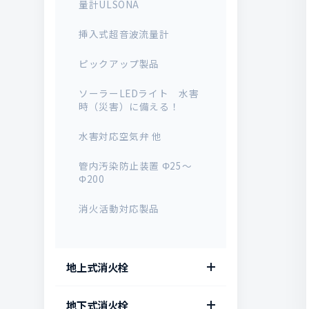
量計ULSONA
挿入式超音波流量計
ピックアップ製品
ソーラーLEDライト 水害
時（災害）に備える！
水害対応空気弁 他
管内汚染防止装置 Φ25～
Φ200
消火活動対応製品
地上式消火栓
ES型 ステンレス製地上式
地下式消火栓