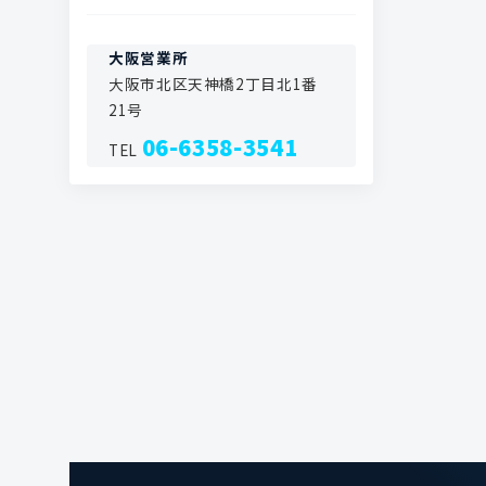
SCS13製Φ50～Φ100 FCD
ARF 修傾継手（フランジ角
テンレス製（内ねじ式・外
JWWA B 126 ボール式キャ
CH 開閉表示盤（地下式消
Φ75
製Φ150～Φ400
度補正 最大 0～8°）Φ75～
ねじ式）
ップ補修弁 Φ100 x 200H
火栓取付用）
ノッチ（三角堰）
GX受口用カバー
Φ150
大阪営業所
MASH フランジ一体型 急速
伸縮管 スッポンジョイント
FCH FCD製 仕切弁（制水
ボール式補修弁 Φ150x
CH 屋外ホース格納箱（ス
大阪市北区天神橋2丁目北1番
空気弁 Φ25
通風塔 100A～300A
伸縮可とう継手 FCD/SUS
NS受口用カバー
弁）継足しキー 200L～
280H
テンレス製）
21号
Φ50～Φ300
1000L
ARH 急速空気弁 JWWA B
着脱式 丸ハンドル
06-6358-3541
ボール式補修弁 Φ200x
TEL
137 Φ13～Φ200
ギア式 バタフライフロート
CHT 振止め金具・固定具
360H
弁 ステンレス製 Φ40～
（V型 F型） 継足しキー用
ARH 高圧用 急速空気弁
Φ300
TO トーアツ補修弁 Φ75 ～
20K
CH-UNI ユニバーサル継足
Φ200
しキー 300L～4000L
MC 急速空気弁 H=90
地上式消火栓用ボール式補
CH 仕切弁・制水弁 継足し
修弁 Φ75 x 150H
MC 消火栓口金着脱型急速
キー（継足し軸）
空気弁 Φ25
ボール式補修弁 Φ50 x
CHT 2点振止め金具 オール
100H・Φ50 x 150H
MC 急速空気弁 ユニオン接
ステンレス製
続タイプ Φ25
CH-UNI ユニバーサル制水
ARH 急速空気弁 Φ50
弁キー