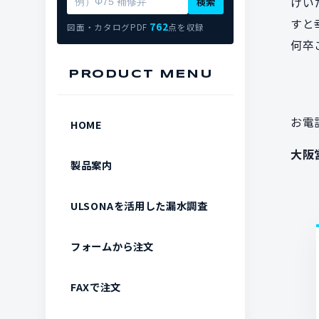
けい
検索
すと
762
図面・カタログPDF
点を収録
何卒
PRODUCT MENU
お電
HOME
大阪
製品案内
ULSONAを活用した漏水調査
フォームから注文
FAXで注文