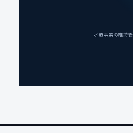
MC フタ加工型 急速空気弁
CHT 開栓キー（制水弁キ
Φ25～Φ200
ー）T字型オールステンレ
ス製1000mm～2000mm
CH 排気専用急速空気弁
Φ25～Φ150
CHT-40 制水弁キー オー
水道事業の維持管
ルステンレス製
MC 海水対応急速空気弁
Φ75～Φ200
CHV 制水弁キー
MC 強制排気機能付 急速空
CHT T字型開栓キー
気弁 Φ75～Φ150
500mm～2500mm
MC 凍結破損防止（不凍）
CHK 消火栓用開栓キー
急速空気弁 Φ25～Φ200
800L 1000L
CH 水受カバー付き 急速空
埋設仕切弁用トルクリミッ
気弁 Φ50～Φ200
ター（T字形開栓キー取付
用）
玉押器対応型 急速空気弁
Φ75～Φ200
CH 多機能マンホールキー
空気弁用フランジ Φ13～