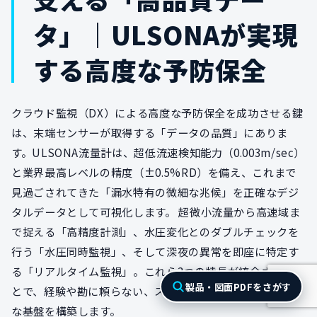
タ」｜ULSONAが実現
する高度な予防保全
クラウド監視（DX）による高度な予防保全を成功させる鍵
は、末端センサーが取得する「データの品質」にありま
す。ULSONA流量計は、超低流速検知能力（0.003m/sec）
と業界最高レベルの精度（±0.5%RD）を備え、これまで
見過ごされてきた「漏水特有の微細な兆候」を正確なデジ
タルデータとして可視化します。 超微小流量から高速域ま
で捉える「高精度計測」、水圧変化とのダブルチェックを
行う「水圧同時監視」、そして深夜の異常を即座に特定す
る「リアルタイム監視」。これら3つの特長が統合されるこ
製品・図面PDFをさがす
とで、経験や勘に頼らない、スマート水道インフラの盤石
な基盤を構築します。