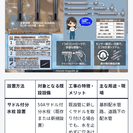
設置方法
対象となる既
工事の特徴・
主な用途・現
設設備
メリット
場
サドル付分
50Aサドル付
既設管に新し
基幹配水管
水栓 設置
分水栓（既存
くサドルを取
路、道路下の
または新規設
り付ける場合
配水管
置）
でも、水を止
めずに穴あけ