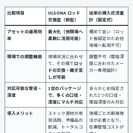
比較項目
ULSONA ロッド
従来の挿入式流量
交換型（新型）
計（固定式）
アセットの運用効
最大化（他現場へ
極めて低い（ロッ
率
柔軟に流用可能）
ド長固定のため他
現場へ転用不可）
現場での調整機能
現場状況に合わせ
調整不可（埋設深
て、その場で
ロッ
度に合わせたメー
ドの交換・継ぎ足
カー専用設計）
しが可能
対応可能な管径・
1台のパッケージ
あらかじめ指定さ
深度
で、多くの口径・
れた1つの口径・
深度にマルチ対応
埋設深度のみ対応
導入メリット
ストック資材の有
現場ごとの新規発
効活用、予備品の
注が必要となり、
削減、トータルコ
在庫管理コストが