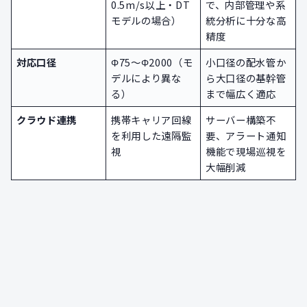
0.5m/s以上・DT
で、内部管理や系
モデルの場合）
統分析に十分な高
精度
対応口径
Φ75～Φ2000（モ
小口径の配水管か
デルにより異な
ら大口径の基幹管
る）
まで幅広く適応
クラウド連携
携帯キャリア回線
サーバー構築不
を利用した遠隔監
要、アラート通知
視
機能で現場巡視を
大幅削減