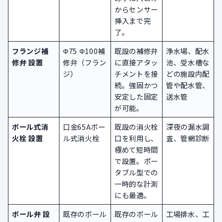
からセンサー
挿入まで完
了。
フランジ補
Φ75 Φ100補
既設の補修弁
浄水場、配水
修弁 設置
修弁（フラン
に直接アタッ
池、受水槽な
ジ）
チメントを接
どの施設内配
続。強固かつ
管や配水管、
安定した固定
送水管
が可能。
ボール式消
口金65Aボー
既設の消火栓
深夜の漏水調
火栓 設置
ル式消火栓
口を利用し、
査、管網診断
極めて短時間
で設置。ポー
タブル型での
一時的な計測
にも最適。
ボール弁 設
既存のボール
既存のボール
工場排水、工