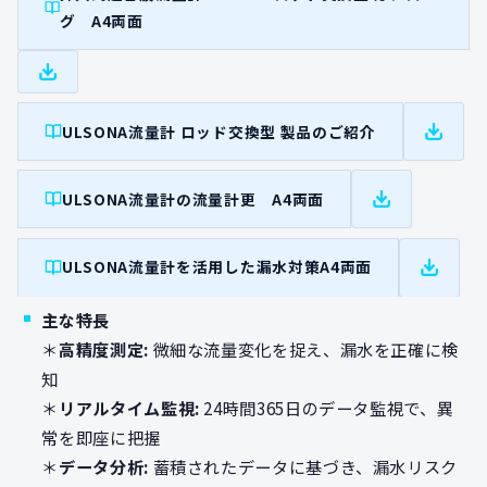
グ A4両面
ULSONA流量計 ロッド交換型 製品のご紹介
ULSONA流量計の流量計更 A4両面
ULSONA流量計を活用した漏水対策A4両面
主な特長
＊
高精度測定:
微細な流量変化を捉え、漏水を正確に検
知
＊
リアルタイム監視:
24時間365日のデータ監視で、異
常を即座に把握
＊
データ分析:
蓄積されたデータに基づき、漏水リスク