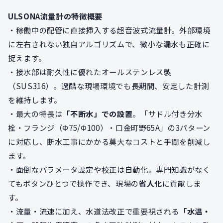
ULSONA流量計の特徴概要
・稼働中の配管に直接挿入する超音波式流量計。外部環境
に左右されない独自アルゴリズムで、微小な漏水も正確に
捉えます。
・接水部は耐久性に優れたオールステンレス製
（SUS316）。過酷な現場環境でも長期間、安定した計測
を維持します。
・最大の特長は
「不断水」での設置
。「サドル付き分水
栓・フランジ（Φ75/Φ100）・口金町野65A」の3パターン
に対応し、断水工事にかかる莫大なコストと手間を削減し
ます。
・面倒なパラメータ設定や校正は自動化。専門知識がなく
てもボタンひとつで操作でき、現場の
省人化
に貢献しま
す。
・流量・流速に加え、水道法改正で重要視される
「水温・