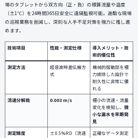
場のタブレットから双方向（正・負）の積算流量や温度
（±1℃）を24時間365日安全に遠隔監視可能。過酷な現場
の巡視業務を削減し、深刻な人手不足対策を強力に推し進
めます。
技術項目
性能・測定仕様
導入メリット・技
術的優位性
測定方法
超音波時差伝搬方
機械的摺動部を極
式
力排除した設計で
耐久性に非常に優
れる
流速分解能
0.003 m/s
極小の流速・流量
変化を検知し、
微
小な漏水を早期発
見
測定精度
±0.5%RD（流速
正確なデータ測定