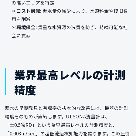
の高いエリアを特定
＊
コスト削減:
漏水量の減少により、水道料金や復旧費
用を削減
＊
環境保全:
貴重な水資源の浪費を防ぎ、持続可能な社
会に貢献
業界最高レベルの計測
精度
漏水の早期発見と有収率の抜本的な改善には、機器の計測
精度そのものが直結します。ULSONA流量計は、
「±0.5%RD」という業界最高レベルの計測精度と、
「0.003m/sec」の超低流速検知能力を誇ります。この圧倒