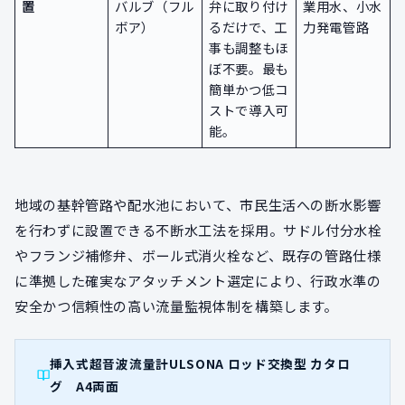
置
バルブ（フル
弁に取り付け
業用水、小水
ボア）
るだけで、工
力発電管路
事も調整もほ
ぼ不要。最も
簡単かつ低コ
ストで導入可
能。
地域の基幹管路や配水池において、市民生活への断水影響
を行わずに設置できる不断水工法を採用。サドル付分水栓
やフランジ補修弁、ボール式消火栓など、既存の管路仕様
に準拠した確実なアタッチメント選定により、行政水準の
安全かつ信頼性の高い流量監視体制を構築します。
挿入式超音波流量計ULSONA ロッド交換型 カタロ
グ A4両面